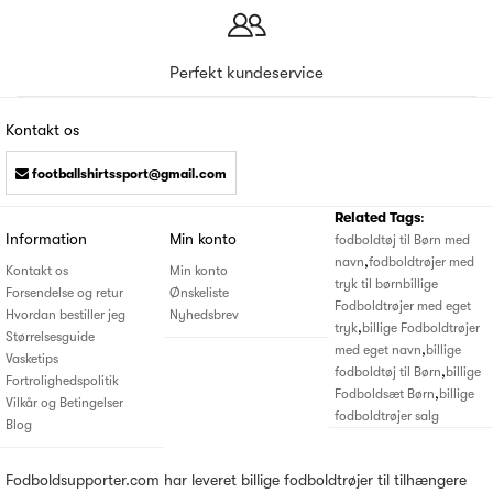
Perfekt kundeservice
Kontakt os
footballshirtssport@gmail.com
Related Tags
:
Information
Min konto
fodboldtøj til Børn med
,
navn
fodboldtrøjer med
Kontakt os
Min konto
tryk til børn
billige
Forsendelse og retur
Ønskeliste
Fodboldtrøjer med eget
Hvordan bestiller jeg
Nyhedsbrev
,
tryk
billige Fodboldtrøjer
Størrelsesguide
,
med eget navn
billige
Vasketips
,
fodboldtøj til Børn
billige
Fortrolighedspolitik
,
Fodboldsæt Børn
billige
Vilkår og Betingelser
fodboldtrøjer salg
Blog
Fodboldsupporter.com har leveret billige fodboldtrøjer til tilhængere