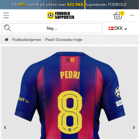
Få
10%
i rabat på ordrer over
522 DKK
, kuponkode: FODBOLD
0
󰄒
DKK
Søg...
Fodboldstjerner
Pedri Gonzalez trøje