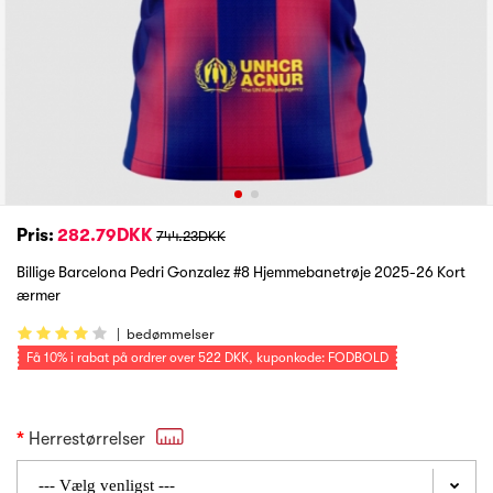
Pris:
282.79DKK
744.23DKK
Billige Barcelona Pedri Gonzalez #8 Hjemmebanetrøje 2025-26 Kort
ærmer
|
bedømmelser
Få
10%
i rabat på ordrer over
522 DKK
, kuponkode: FODBOLD
Herrestørrelser