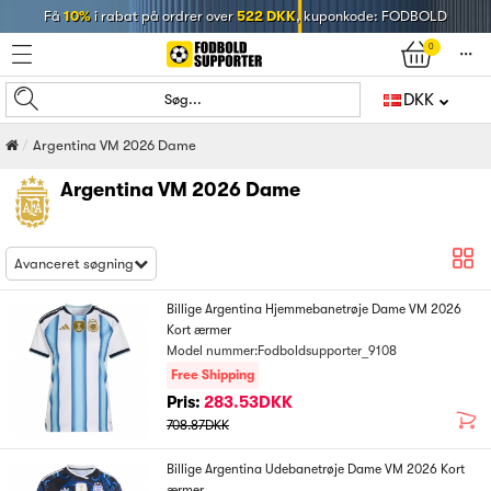
Få
10%
i rabat på ordrer over
522 DKK
, kuponkode: FODBOLD
0
󰄒
DKK
Søg...
Argentina VM 2026 Dame
Argentina VM 2026 Dame
Avanceret søgning
Billige Argentina Hjemmebanetrøje Dame VM 2026
Kort ærmer
Model nummer:Fodboldsupporter_9108
Free Shipping
Pris:
283.53DKK
708.87DKK
Billige Argentina Udebanetrøje Dame VM 2026 Kort
ærmer