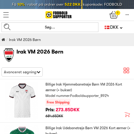
Få
10%
i rabat på ordrer over
522 DKK
, kuponkode: FODBOLD
0
󰄒
DKK
Søg...
Irak VM 2026 Børn
Irak VM 2026 Børn
Avanceret søgning
Billige Irak Hjemmebanetrøje Børn VM 2026 Kort
ærmer (+ bukser)
Model nummer:Fodboldsupporter_8924
Free Shipping
Pris:
273.85DKK
684.65DKK
Billige Irak Udebanetrøje Børn VM 2026 Kort ærmer (+
bukser)