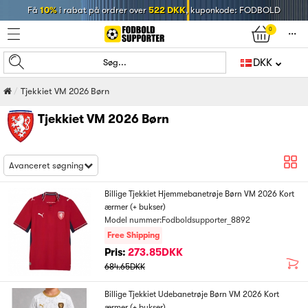
Få
10%
i rabat på ordrer over
522 DKK
, kuponkode: FODBOLD
0
󰄒
DKK
Søg...
Tjekkiet VM 2026 Børn
Tjekkiet VM 2026 Børn
Avanceret søgning
Billige Tjekkiet Hjemmebanetrøje Børn VM 2026 Kort
ærmer (+ bukser)
Model nummer:Fodboldsupporter_8892
Free Shipping
Pris:
273.85DKK
684.65DKK
Billige Tjekkiet Udebanetrøje Børn VM 2026 Kort
ærmer (+ bukser)