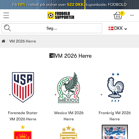
Få
10%
i rabat på ordrer over
522 DKK
, kuponkode: FODBOLD
0
󰄒
DKK
Søg...
VM 2026 Herre
VM 2026 Herre
Forenede Stater
Mexico VM 2026
Frankrig VM 2026
VM 2026 Herre
Herre
Herre