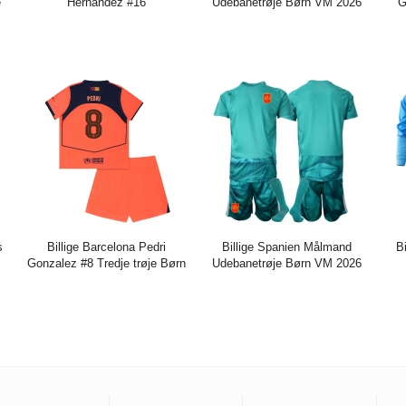
e
Hernandez #16
Udebanetrøje Børn VM 2026
G
+
Hjemmebanetrøje Børn VM
Kort ærmer (+ bukser)
Bø
2026 Kort ærmer (+ bukser)
K
Pris:
273.85DKK
684.65DKK
Pris:
273.85DKK
684.65DKK
Pr
s
Billige Barcelona Pedri
Billige Spanien Målmand
B
Gonzalez #8 Tredje trøje Børn
Udebanetrøje Børn VM 2026
2025-26 Kort ærmer (+ bukser)
Kort ærmer (+ bukser)
H
20
K
Pris:
271.61DKK
716.29DKK
Pris:
303.65DKK
759.17DKK
Pr