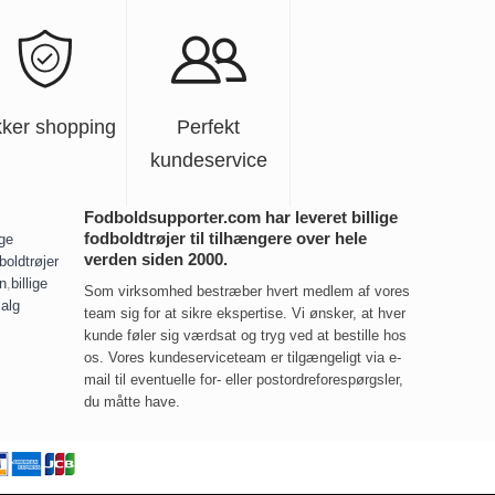
kker shopping
Perfekt
kundeservice
Fodboldsupporter.com har leveret billige
fodboldtrøjer til tilhængere over hele
ige
verden siden 2000.
boldtrøjer
rn
,
billige
Som virksomhed bestræber hvert medlem af vores
salg
team sig for at sikre ekspertise. Vi ønsker, at hver
kunde føler sig værdsat og tryg ved at bestille hos
os. Vores kundeserviceteam er tilgængeligt via e-
mail til eventuelle for- eller postordreforespørgsler,
du måtte have.