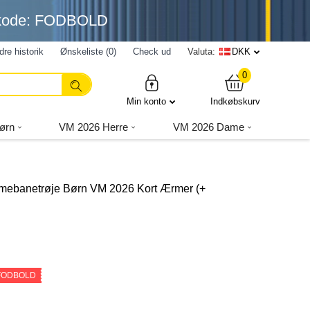
nkode: FODBOLD
dre historik
Ønskeliste (0)
Check ud
Valuta:
DKK
0
Min konto
Indkøbskurv
ørn
VM 2026 Herre
VM 2026 Dame
mmebanetrøje Børn VM 2026 Kort Ærmer (+
 FODBOLD