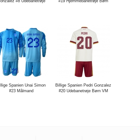
onzalez #8 Udebanetrøje
#19 Hjemmebanetrøje Børn
rn 2025-26 Kort ærmer (+
VM 2026 Kort ærmer (+
bukser)
bukser)
is:
271.61DKK
716.29DKK
Pris:
273.85DKK
684.65DKK
illige Spanien Unai Simon
Billige Spanien Pedri Gonzalez
#23 Målmand
#20 Udebanetrøje Børn VM
jemmebanetrøje Børn VM
2026 Kort ærmer (+ bukser)
26 Lange ærmer (+ bukser)
is:
326.01DKK
815.06DKK
Pris:
273.85DKK
684.65DKK