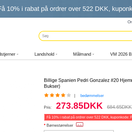
Få
10%
i rabat på ordrer over
522 DKK
, kupo
Or
stjerner
Landshold
Målmand
VM 2026 B
Billige Spanien Pedri Gonzalez #20 Hje
Bukser)
|
bedømmelser
273.85DKK
684.65DKK
Pris:
Få
10%
i rabat på ordrer over
522 DKK
, kuponkode:
Børnestørrelser