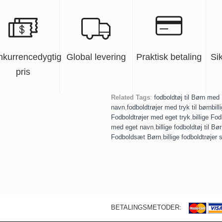
nkurrencedygtig
Global levering
Praktisk betaling
Si
pris
Related Tags
:
fodboldtøj til Børn med
navn
,
fodboldtrøjer med tryk til børn
bill
Fodboldtrøjer med eget tryk
,
billige Fod
med eget navn
,
billige fodboldtøj til Bø
Fodboldsæt Børn
,
billige fodboldtrøjer 
BETALINGSMETODER: