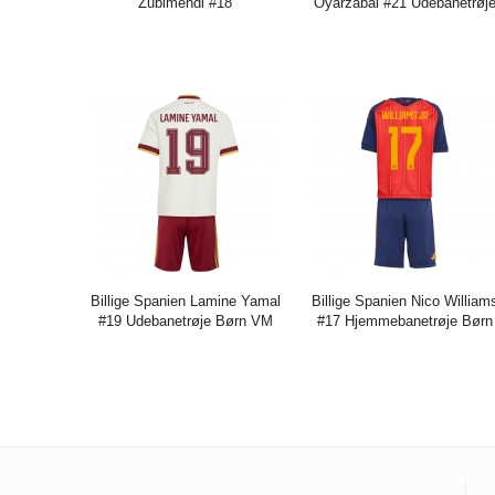
Zubimendi #18
Oyarzabal #21 Udebanetrøj
Hjemmebanetrøje Børn VM
Børn VM 2026 Kort ærmer (
2026 Kort ærmer (+ bukser)
bukser)
Pris:
273.85DKK
684.65DKK
Pris:
273.85DKK
684.65DK
Billige Spanien Lamine Yamal
Billige Spanien Nico William
#19 Udebanetrøje Børn VM
#17 Hjemmebanetrøje Børn
2026 Kort ærmer (+ bukser)
VM 2026 Kort ærmer (+
bukser)
Pris:
273.85DKK
684.65DKK
Pris:
273.85DKK
684.65DK