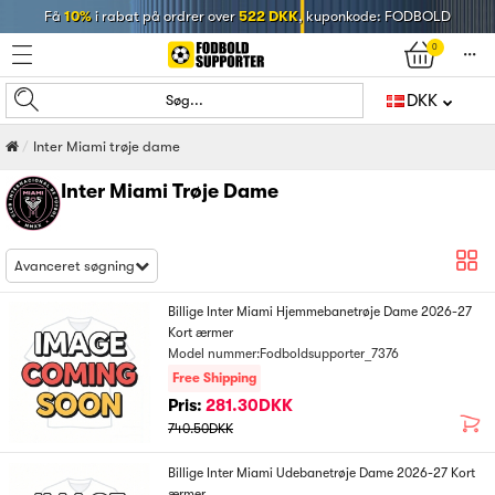
Få
10%
i rabat på ordrer over
522 DKK
, kuponkode: FODBOLD
0
󰄒
DKK
Søg...
Inter Miami trøje dame
Inter Miami Trøje Dame
Avanceret søgning
Billige Inter Miami Hjemmebanetrøje Dame 2026-27
Kort ærmer
Model nummer:Fodboldsupporter_7376
Free Shipping
Pris:
281.30DKK
740.50DKK
Billige Inter Miami Udebanetrøje Dame 2026-27 Kort
ærmer