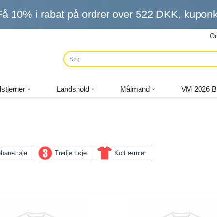
Få
10%
i rabat på ordrer over
522 DKK
, kupo
Or
stjerner
Landshold
Målmand
VM 2026 B
banetrøje
Tredje trøje
Kort ærmer