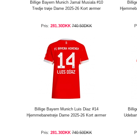
Billige Bayern Munich Jamal Musiala #10
Billi
Tredje trøje Dame 2025-26 Kort ærmer
Hjemmeba
Pris:
281.30DKK
740.50DKK
P
Billige Bayern Munich Luis Diaz #14
Billi
Hjemmebanetrøje Dame 2025-26 Kort ærmer
Udeban
Pris:
281.30DKK
740.50DKK
P