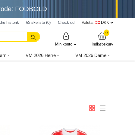
nkode: FODBOLD
dre historik
Ønskeliste (0)
Check ud
Valuta:
DKK
0
Min konto
Indkøbskurv
ørn
VM 2026 Herre
VM 2026 Dame