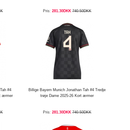
KK
Pris:
281.30DKK
740.50DKK
 Tah #4
Billige Bayern Munich Jonathan Tah #4 Tredje
t ærmer
trøje Dame 2025-26 Kort ærmer
KK
Pris:
281.30DKK
740.50DKK