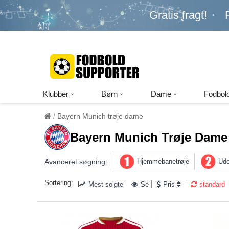
Gratis fragt!
Klubber
Børn
Dame
Fodbold
Bayern Munich trøje dame
Bayern Munich Trøje Dame
Avanceret søgning:
Hjemmebanetrøje
Ude
Sortering:
Mest solgte
Se
Pris
standard