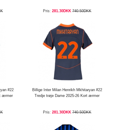
KK
Pris:
281.30DKK
740.50DKK
aryan #22
Billige Inter Milan Henrikh Mkhitaryan #22
t ærmer
Tredje trøje Dame 2025-26 Kort ærmer
KK
Pris:
281.30DKK
740.50DKK