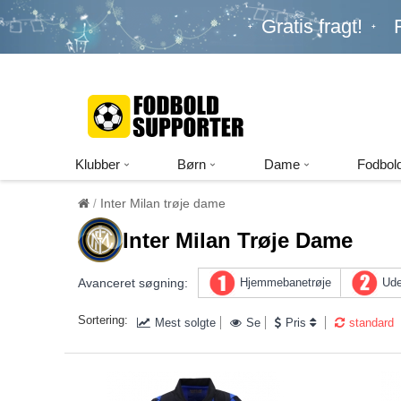
Gratis fragt!
Klubber
Børn
Dame
Fodbold
Inter Milan trøje dame
Inter Milan Trøje Dame
Avanceret søgning:
Hjemmebanetrøje
Ude
Sortering:
Mest solgte
Se
Pris
standard