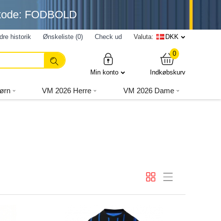
nkode: FODBOLD
dre historik
Ønskeliste (0)
Check ud
Valuta:
DKK
0
Min konto
Indkøbskurv
ørn
VM 2026 Herre
VM 2026 Dame