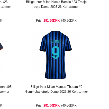
la #23
Billige Inter Milan Nicolo Barella #23 Tredje
t ærmer
trøje Dame 2025-26 Kort ærmer
KK
Pris:
281.30DKK
740.50DKK
stoni #95
Billige Inter Milan Marcus Thuram #9
t ærmer
Hjemmebanetrøje Dame 2025-26 Kort ærmer
KK
Pris:
281.30DKK
740.50DKK