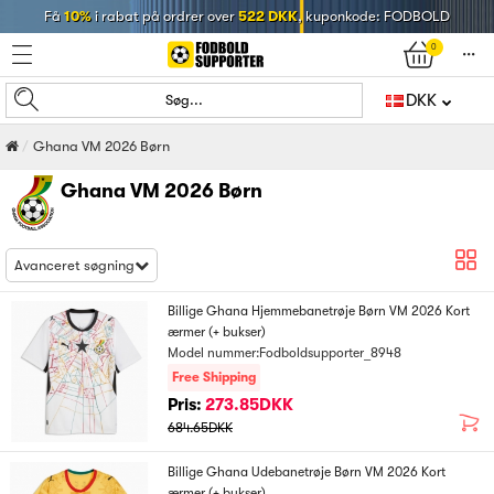
Få
10%
i rabat på ordrer over
522 DKK
, kuponkode: FODBOLD
0
󰄒
DKK
Søg...
Ghana VM 2026 Børn
Ghana VM 2026 Børn
Avanceret søgning
Billige Ghana Hjemmebanetrøje Børn VM 2026 Kort
ærmer (+ bukser)
Model nummer:Fodboldsupporter_8948
Free Shipping
Pris:
273.85DKK
684.65DKK
Billige Ghana Udebanetrøje Børn VM 2026 Kort
ærmer (+ bukser)