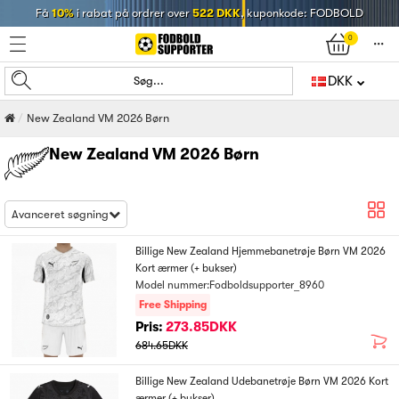
Få
10%
i rabat på ordrer over
522 DKK
, kuponkode: FODBOLD
0
󰄒
DKK
Søg...
New Zealand VM 2026 Børn
New Zealand VM 2026 Børn
Avanceret søgning
Billige New Zealand Hjemmebanetrøje Børn VM 2026
Kort ærmer (+ bukser)
Model nummer:Fodboldsupporter_8960
Free Shipping
Pris:
273.85DKK
684.65DKK
Billige New Zealand Udebanetrøje Børn VM 2026 Kort
ærmer (+ bukser)