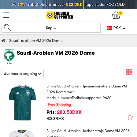
Få
10%
i rabat på ordrer over
522 DKK
, kuponkode: FODBOLD
0
󰄒
DKK
Søg...
Saudi-Arabien VM 2026 Dame
Saudi-Arabien VM 2026 Dame
Avanceret søgning
Billige Saudi-Arabien Hjemmebanetrøje Dame VM
2026 Kort ærmer
Model nummer:Fodboldsupporter_9620
Free Shipping
Pris:
283.53DKK
708.87DKK
Billige Saudi-Arabien Udebanetrøje Dame VM 2026
Kort ærmer