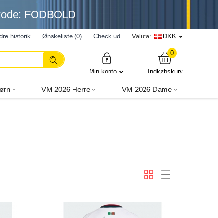
nkode: FODBOLD
dre historik
Ønskeliste (0)
Check ud
Valuta:
DKK
0
Min konto
Indkøbskurv
ørn
VM 2026 Herre
VM 2026 Dame