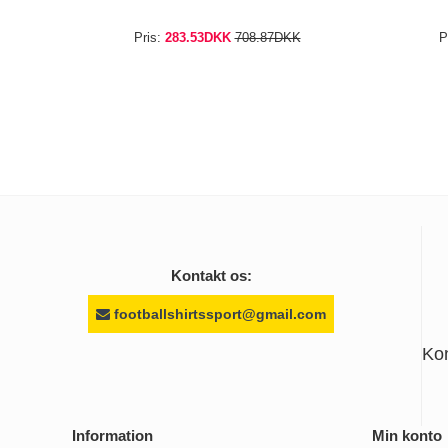
Pris:
283.53DKK
708.87DKK
P
Kontakt os:
footballshirtssport@gmail.com
Ko
Information
Min konto