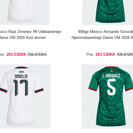
exico Raul Jimenez #9 Udebanetrøje
Billige Mexico Armando Gonzal
Dame VM 2026 Kort ærmer
Hjemmebanetrøje Dame VM 2026 K
ris:
283.53DKK
708.87DKK
Pris:
283.53DKK
708.87D