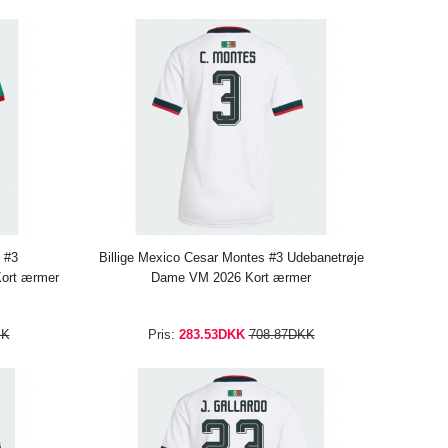
 #3
Billige Mexico Cesar Montes #3 Udebanetrøje
ort ærmer
Dame VM 2026 Kort ærmer
KK
Pris:
283.53DKK
708.87DKK