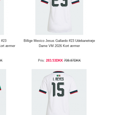
o #23
Billige Mexico Jesus Gallardo #23 Udebanetrøje
ort ærmer
Dame VM 2026 Kort ærmer
KK
Pris:
283.53DKK
708.87DKK