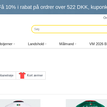
Få
10%
i rabat på ordrer over
522 DKK
, kupo
Or
stjerner
Landshold
Målmand
VM 2026 B
banetrøje
Kort ærmer