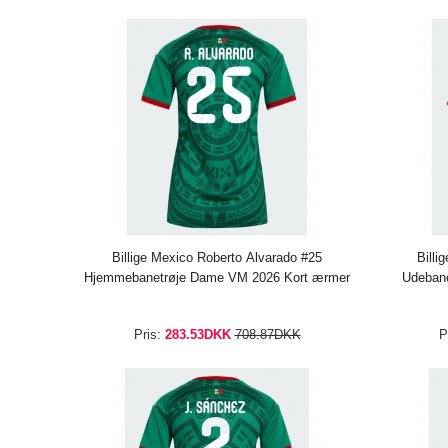
Billige Mexico Roberto Alvarado #25
Billi
Hjemmebanetrøje Dame VM 2026 Kort ærmer
Udeban
Pris:
283.53DKK
708.87DKK
P