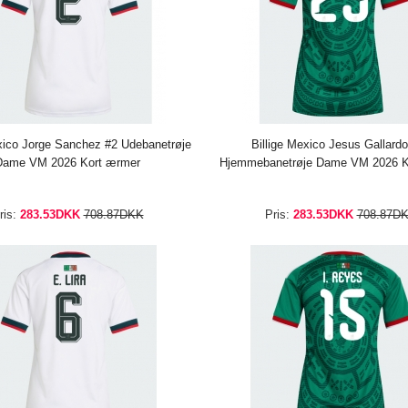
exico Jorge Sanchez #2 Udebanetrøje
Billige Mexico Jesus Gallard
Dame VM 2026 Kort ærmer
Hjemmebanetrøje Dame VM 2026 K
ris:
283.53DKK
708.87DKK
Pris:
283.53DKK
708.87D