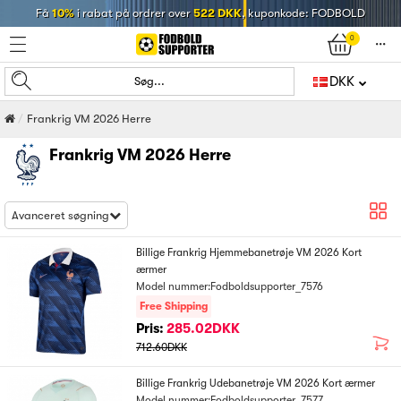
Få
10%
i rabat på ordrer over
522 DKK
, kuponkode: FODBOLD
0
󰄒
DKK
Søg...
Frankrig VM 2026 Herre
Frankrig VM 2026 Herre
Avanceret søgning
Billige Frankrig Hjemmebanetrøje VM 2026 Kort
ærmer
Model nummer:Fodboldsupporter_7576
Free Shipping
Pris:
285.02DKK
712.60DKK
Billige Frankrig Udebanetrøje VM 2026 Kort ærmer
Model nummer:Fodboldsupporter_7577