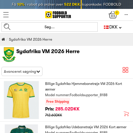
Få
10%
i rabat på ordrer over
522 DKK
, kuponkode: FODBOLD
0
󰄒
DKK
Søg...
Sydafrika VM 2026 Herre
Sydafrika VM 2026 Herre
Avanceret søgning
Billige Sydafrika Hjemmebanetrøje VM 2026 Kort
ærmer
Model nummer:Fodboldsupporter_8188
Free Shipping
Pris:
285.02DKK
712.60DKK
Billige Sydafrika Udebanetrøje VM 2026 Kort ærmer
Model nummer:Fodboldsupporter_8189