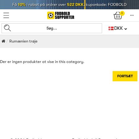
Få
10%
i rabat på ordrer over
522 DKK
, kuponkode: FODBOLD
0
󰄒
DKK
Søg...
Rumænien trøje
Der er ingen produkter at vise in this category.
FORTSÆT