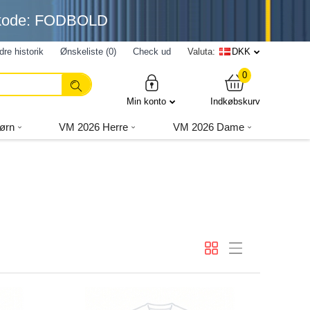
nkode: FODBOLD
dre historik
Ønskeliste (0)
Check ud
Valuta:
DKK
0
Min konto
Indkøbskurv
ørn
VM 2026 Herre
VM 2026 Dame