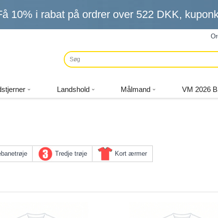
Få
10%
i rabat på ordrer over
522 DKK
, kupo
Or
stjerner
Landshold
Målmand
VM 2026 B
banetrøje
Tredje trøje
Kort ærmer