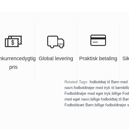
nkurrencedygtig
Global levering
Praktisk betaling
Si
pris
Related Tags
:
fodboldtøj til Børn med
navn
,
fodboldtrøjer med tryk til børn
bill
Fodboldtrøjer med eget tryk
,
billige Fod
med eget navn
,
billige fodboldtøj til Bø
Fodboldsæt Børn
,
billige fodboldtrøjer 