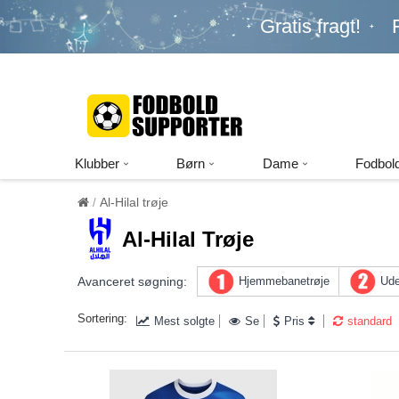
Gratis fragt!
Klubber
Børn
Dame
Fodbold
Al-Hilal trøje
Al-Hilal Trøje
Avanceret søgning:
Hjemmebanetrøje
Ude
Sortering:
Mest solgte
Se
Pris
standard