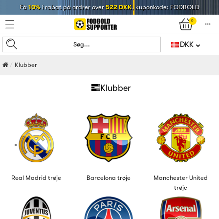
Få
10%
i rabat på ordrer over
522 DKK
, kuponkode: FODBOLD
0
󰄒
DKK
Søg...
Klubber
Klubber
Real Madrid trøje
Barcelona trøje
Manchester United
trøje