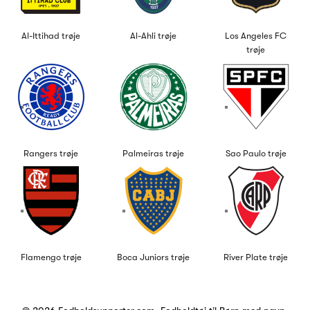
Al-Ittihad trøje
Al-Ahli trøje
Los Angeles FC
trøje
Rangers trøje
Palmeiras trøje
Sao Paulo trøje
Flamengo trøje
Boca Juniors trøje
River Plate trøje