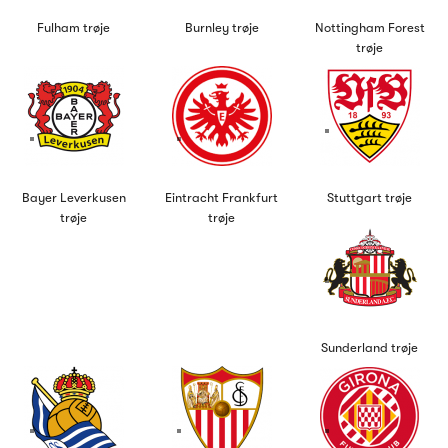
Fulham trøje
Burnley trøje
Nottingham Forest
trøje
Bayer Leverkusen
Eintracht Frankfurt
Stuttgart trøje
trøje
trøje
Sunderland trøje