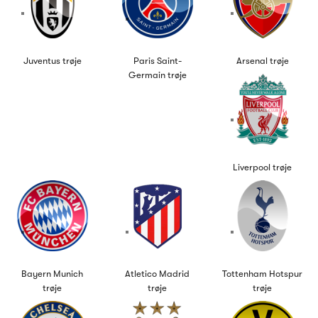
Juventus trøje
Paris Saint-
Arsenal trøje
Germain trøje
Liverpool trøje
Bayern Munich
Atletico Madrid
Tottenham Hotspur
trøje
trøje
trøje