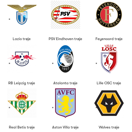
Lazio trøje
PSV Eindhoven trøje
Feyenoord trøje
RB Leipzig trøje
Atalanta trøje
Lille OSC trøje
Real Betis trøje
Aston Villa trøje
Wolves trøje