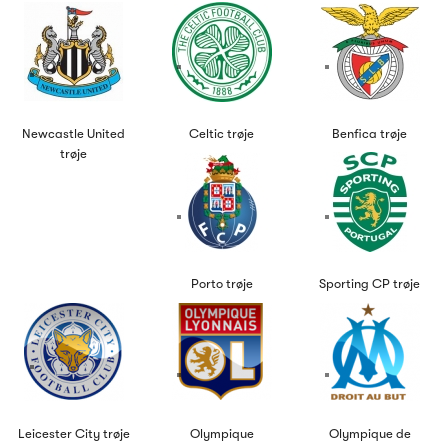
Newcastle United
Celtic trøje
Benfica trøje
trøje
Porto trøje
Sporting CP trøje
Leicester City trøje
Olympique
Olympique de