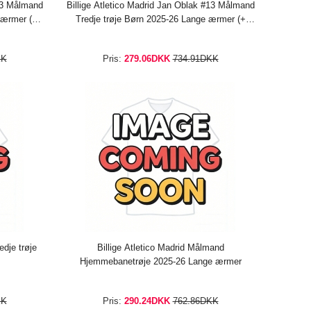
#13 Målmand
Billige Atletico Madrid Jan Oblak #13 Målmand
 ærmer (+
Tredje trøje Børn 2025-26 Lange ærmer (+
bukser)
KK
Pris:
279.06DKK
734.91DKK
edje trøje
Billige Atletico Madrid Målmand
Hjemmebanetrøje 2025-26 Lange ærmer
KK
Pris:
290.24DKK
762.86DKK