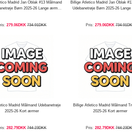
letico Madrid Jan Oblak #13 Målmand
Billige Atletico Madrid Jan Oblak 
netrøje Børn 2025-26 Lange ærmer
Udebanetrøje Børn 2025-26 Lange
(+ bukser)
bukser)
ris:
279.06DKK
734.91DKK
Pris:
279.06DKK
734.91D
tletico Madrid Målmand Udebanetrøje
Billige Atletico Madrid Målmand Tr
2025-26 Kort ærmer
2025-26 Kort ærmer
ris:
282.79DKK
744.23DKK
Pris:
282.79DKK
744.23D