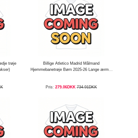
edje trøje
Billige Atletico Madrid Målmand
ukser)
Hjemmebanetrøje Børn 2025-26 Lange ærmer
(+ bukser)
KK
Pris:
279.06DKK
734.91DKK