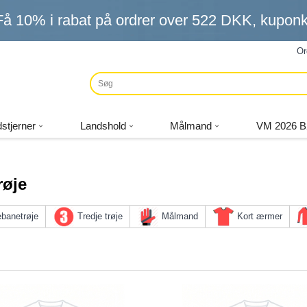
Få
10%
i rabat på ordrer over
522 DKK
, kupo
Or
stjerner
Landshold
Målmand
VM 2026 B
røje
banetrøje
Tredje trøje
Målmand
Kort ærmer