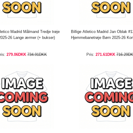
tletico Madrid Målmand Tredje trøje
Billige Atletico Madrid Jan Oblak 
2025-26 Lange ærmer (+ bukser)
Hjemmebanetrøje Børn 2025-26 Kor
bukser)
ris:
279.06DKK
734.91DKK
Pris:
271.61DKK
716.29D