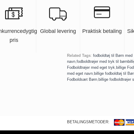
nkurrencedygtig
Global levering
Praktisk betaling
Si
pris
Related Tags
:
fodboldtøj til Børn med
navn
,
fodboldtrøjer med tryk til børn
bill
Fodboldtrøjer med eget tryk
,
billige Fod
med eget navn
,
billige fodboldtøj til Bø
Fodboldsæt Børn
,
billige fodboldtrøjer 
BETALINGSMETODER: