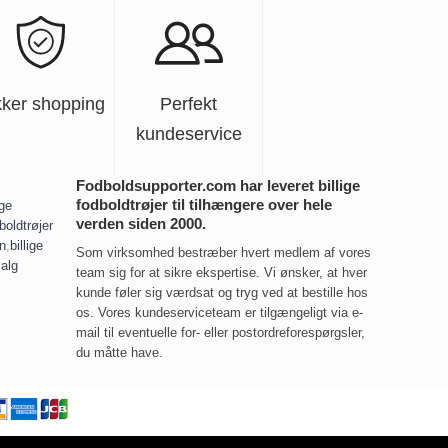
kker shopping
Perfekt
kundeservice
Fodboldsupporter.com har leveret billige
fodboldtrøjer til tilhængere over hele
ige
verden siden 2000.
boldtrøjer
rn
,
billige
Som virksomhed bestræber hvert medlem af vores
salg
team sig for at sikre ekspertise. Vi ønsker, at hver
kunde føler sig værdsat og tryg ved at bestille hos
os. Vores kundeserviceteam er tilgængeligt via e-
mail til eventuelle for- eller postordreforespørgsler,
du måtte have.