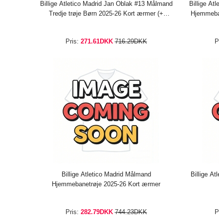
Billige Atletico Madrid Jan Oblak #13 Målmand
Billige At
Tredje trøje Børn 2025-26 Kort ærmer (+
Hjemmeba
bukser)
Pris:
271.61DKK
716.29DKK
P
Billige Atletico Madrid Målmand
Billige A
Hjemmebanetrøje 2025-26 Kort ærmer
Pris:
282.79DKK
744.23DKK
P