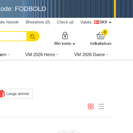
nkode: FODBOLD
dre historik
Ønskeliste (0)
Check ud
Valuta:
DKK
0
Min konto
Indkøbskurv
ørn
VM 2026 Herre
VM 2026 Dame
Lange ærmer