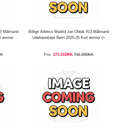
#13 Målmand
Billige Atletico Madrid Jan Oblak #13 Målmand
t ærmer (+
Udebanetrøje Børn 2025-26 Kort ærmer (+
bukser)
KK
Pris:
271.61DKK
716.29DKK