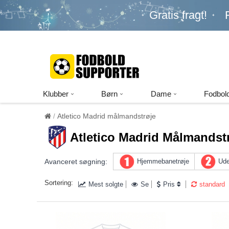
Gratis fragt!
Klubber
Børn
Dame
Fodbold
Atletico Madrid målmandstrøje
Atletico Madrid Målmandst
Avanceret søgning:
Hjemmebanetrøje
Ude
Sortering:
Mest solgte
Se
Pris
standard