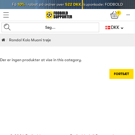
Få
10%
i rabat på ordrer over
522 DKK
, kuponkode: FODBOLD
0
󰄒
DKK
Søg...
Randal Kolo Muani trøje
Der er ingen produkter at vise in this category.
FORTSÆT