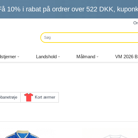
Få
10%
i rabat på ordrer over
522 DKK
, kupo
Or
stjerner
Landshold
Målmand
VM 2026 B
banetrøje
Kort ærmer