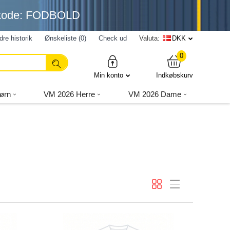
nkode: FODBOLD
dre historik
Ønskeliste (0)
Check ud
Valuta:
DKK
0
Min konto
Indkøbskurv
ørn
VM 2026 Herre
VM 2026 Dame