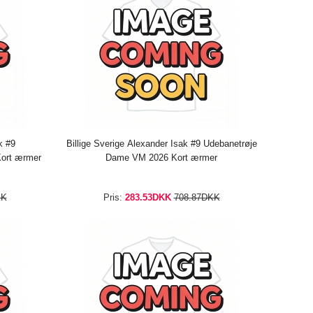
k #9
Billige Sverige Alexander Isak #9 Udebanetrøje
ort ærmer
Dame VM 2026 Kort ærmer
KK
Pris:
283.53DKK
708.87DKK