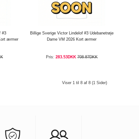
f #3
Billige Sverige Victor Lindelof #3 Udebanetrøje
ort ærmer
Dame VM 2026 Kort ærmer
KK
Pris:
283.53DKK
708.87DKK
Viser 1 til 8 af 8 (1 Sider)