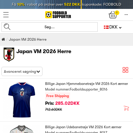
Få
10%
i rabat på ordrer over
522 DKK
, kuponkode: FODBOLD
0
󰄒
DKK
Søg...
Japan VM 2026 Herre
Japan VM 2026 Herre
Avanceret søgning
Billige Japan Hjemmebanetrøje VM 2026 Kort ærmer
Model nummer:Fodboldsupporter_8016
Free Shipping
Pris:
285.02DKK
712.60DKK
Billige Japan Udebanetrøje VM 2026 Kort ærmer
Model nummer:Fodboldsupporter_8017