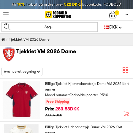
Få
10%
i rabat på ordrer over
522 DKK
, kuponkode: FODBOLD
0
󰄒
DKK
Søg...
Tjekkiet VM 2026 Dame
Tjekkiet VM 2026 Dame
Avanceret søgning
Billige Tjekkiet Hjemmebanetrøje Dame VM 2026 Kort
ærmer
Model nummer:Fodboldsupporter_9540
Free Shipping
Pris:
283.53DKK
708.87DKK
Billige Tjekkiet Udebanetrøje Dame VM 2026 Kort
ærmer