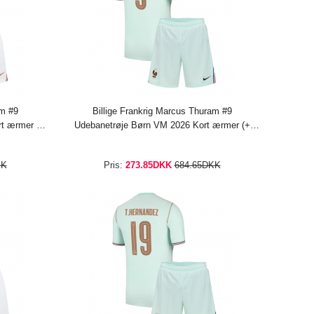
am #9
Billige Frankrig Marcus Thuram #9
t ærmer (+
Udebanetrøje Børn VM 2026 Kort ærmer (+
bukser)
KK
Pris:
273.85DKK
684.65DKK