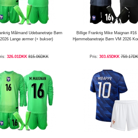
Frankrig Målmand Udebanetrøje Børn
Billige Frankrig Mike Maignan #1
2026 Lange ærmer (+ bukser)
Hjemmebanetrøje Børn VM 2026 Kor
bukser)
ris:
326.01DKK
815.06DKK
Pris:
303.65DKK
759.17D