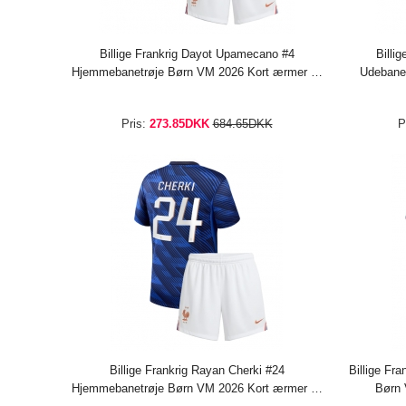
Billige Frankrig Dayot Upamecano #4
Billi
Hjemmebanetrøje Børn VM 2026 Kort ærmer (+
Udebanet
bukser)
Pris:
273.85DKK
684.65DKK
P
Billige Frankrig Rayan Cherki #24
Billige Fr
Hjemmebanetrøje Børn VM 2026 Kort ærmer (+
Børn 