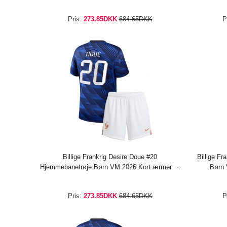
bukser)
Pris:
273.85DKK
684.65DKK
P
Billige Frankrig Desire Doue #20
Billige Fr
Hjemmebanetrøje Børn VM 2026 Kort ærmer (+
Børn 
bukser)
Pris:
273.85DKK
684.65DKK
P