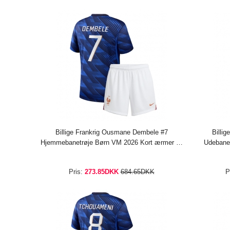
Billige Frankrig Ousmane Dembele #7
Billi
Hjemmebanetrøje Børn VM 2026 Kort ærmer (+
Udebanet
bukser)
Pris:
273.85DKK
684.65DKK
P