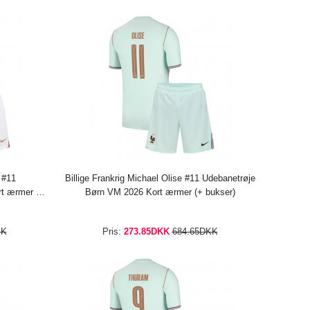
e #11
Billige Frankrig Michael Olise #11 Udebanetrøje
t ærmer (+
Børn VM 2026 Kort ærmer (+ bukser)
KK
Pris:
273.85DKK
684.65DKK