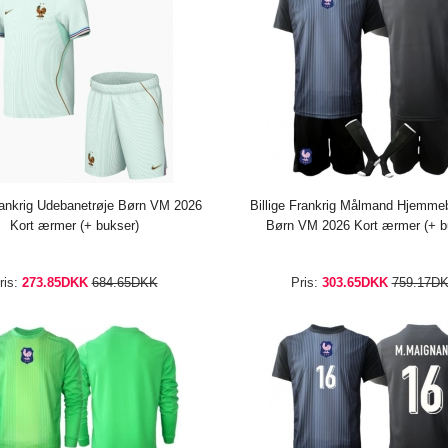
Frankrig Udebanetrøje Børn VM 2026
Billige Frankrig Målmand Hjemme
Kort ærmer (+ bukser)
Børn VM 2026 Kort ærmer (+ b
ris:
273.85DKK
684.65DKK
Pris:
303.65DKK
759.17D