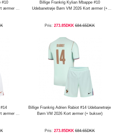
e #10
Billige Frankrig Kylian Mbappe #10
t ærmer (+
Udebanetrøje Børn VM 2026 Kort ærmer (+
bukser)
KK
Pris:
273.85DKK
684.65DKK
 #14
Billige Frankrig Adrien Rabiot #14 Udebanetrøje
t ærmer (+
Børn VM 2026 Kort ærmer (+ bukser)
KK
Pris:
273.85DKK
684.65DKK