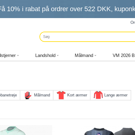
Få
10%
i rabat på ordrer over
522 DKK
, kupo
Or
stjerner
Landshold
Målmand
VM 2026 B
banetrøje
Målmand
Kort ærmer
Lange ærmer