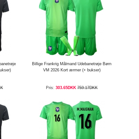
banetrøje
Billige Frankrig Målmand Udebanetrøje Børn
ukser)
VM 2026 Kort ærmer (+ bukser)
KK
Pris:
303.65DKK
759.17DKK