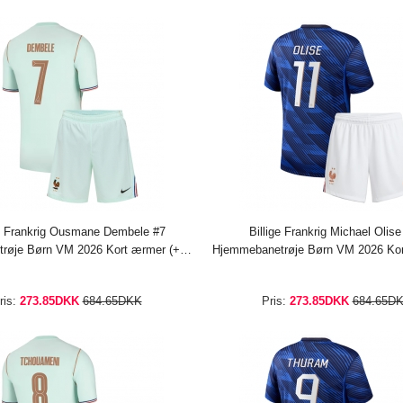
ge Frankrig Ousmane Dembele #7
Billige Frankrig Michael Olis
røje Børn VM 2026 Kort ærmer (+
Hjemmebanetrøje Børn VM 2026 Kor
bukser)
bukser)
ris:
273.85DKK
684.65DKK
Pris:
273.85DKK
684.65D