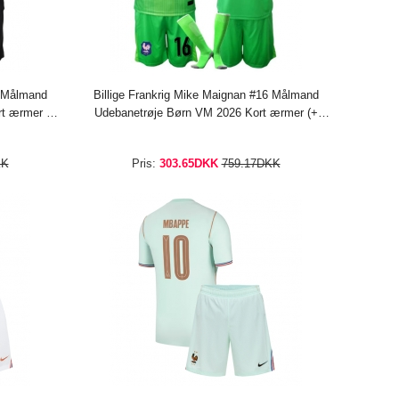
6 Målmand
Billige Frankrig Mike Maignan #16 Målmand
t ærmer (+
Udebanetrøje Børn VM 2026 Kort ærmer (+
bukser)
KK
Pris:
303.65DKK
759.17DKK