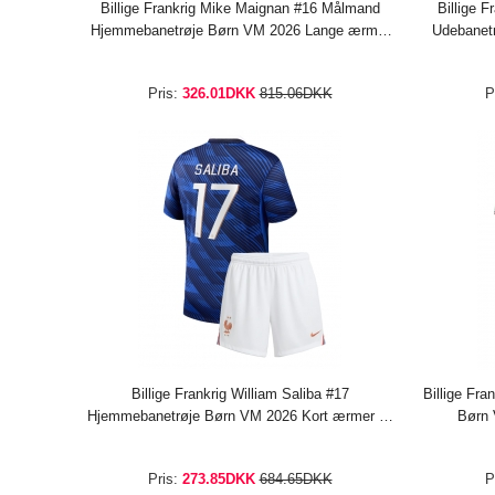
Billige Frankrig Mike Maignan #16 Målmand
Billige 
Hjemmebanetrøje Børn VM 2026 Lange ærmer
Udebanet
(+ bukser)
Pris:
326.01DKK
815.06DKK
P
Billige Frankrig William Saliba #17
Billige Fra
Hjemmebanetrøje Børn VM 2026 Kort ærmer (+
Børn 
bukser)
Pris:
273.85DKK
684.65DKK
P