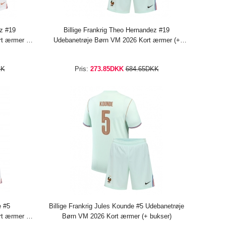
ez #19
Billige Frankrig Theo Hernandez #19
t ærmer (+
Udebanetrøje Børn VM 2026 Kort ærmer (+
bukser)
KK
Pris:
273.85DKK
684.65DKK
e #5
Billige Frankrig Jules Kounde #5 Udebanetrøje
t ærmer (+
Børn VM 2026 Kort ærmer (+ bukser)