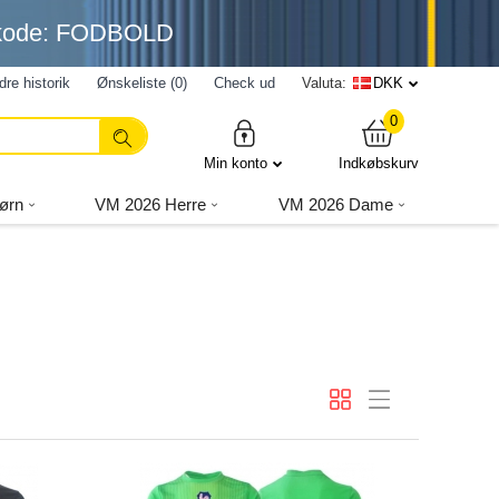
nkode: FODBOLD
dre historik
Ønskeliste (0)
Check ud
Valuta:
DKK
0
Min konto
Indkøbskurv
ørn
VM 2026 Herre
VM 2026 Dame