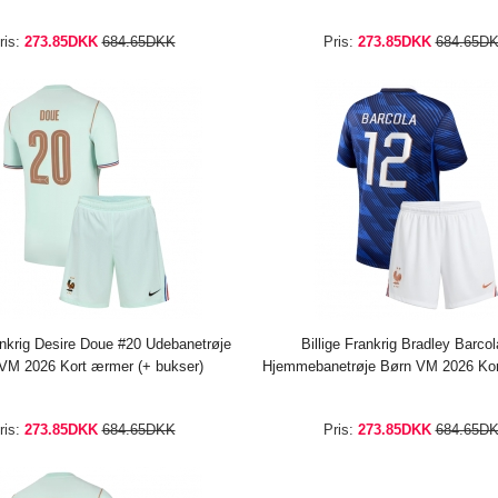
bukser)
ris:
273.85DKK
684.65DKK
Pris:
273.85DKK
684.65D
ankrig Desire Doue #20 Udebanetrøje
Billige Frankrig Bradley Barco
VM 2026 Kort ærmer (+ bukser)
Hjemmebanetrøje Børn VM 2026 Kor
bukser)
ris:
273.85DKK
684.65DKK
Pris:
273.85DKK
684.65D