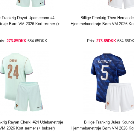
ge Frankrig Dayot Upamecano #4
Billige Frankrig Theo Hernand
røje Børn VM 2026 Kort ærmer (+
Hjemmebanetrøje Børn VM 2026 Kor
bukser)
bukser)
ris:
273.85DKK
684.65DKK
Pris:
273.85DKK
684.65D
ankrig Rayan Cherki #24 Udebanetrøje
Billige Frankrig Jules Kound
VM 2026 Kort ærmer (+ bukser)
Hjemmebanetrøje Børn VM 2026 Kor