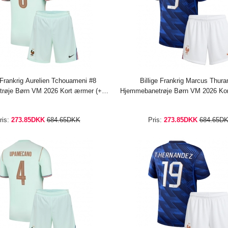
e Frankrig Aurelien Tchouameni #8
Billige Frankrig Marcus Thur
røje Børn VM 2026 Kort ærmer (+
Hjemmebanetrøje Børn VM 2026 Kor
bukser)
bukser)
ris:
273.85DKK
684.65DKK
Pris:
273.85DKK
684.65D