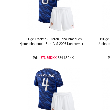
Billige Frankrig Aurelien Tchouameni #8
Billig
Hjemmebanetrøje Børn VM 2026 Kort ærmer (+
Udebanet
bukser)
Pris:
273.85DKK
684.65DKK
P