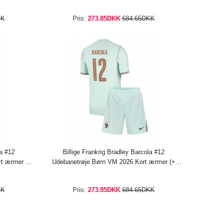
KK
Pris:
273.85DKK
684.65DKK
la #12
Billige Frankrig Bradley Barcola #12
t ærmer (+
Udebanetrøje Børn VM 2026 Kort ærmer (+
bukser)
KK
Pris:
273.85DKK
684.65DKK