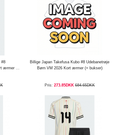
 #8
Billige Japan Takefusa Kubo #8 Udebanetrøje
t ærmer (+
Børn VM 2026 Kort ærmer (+ bukser)
KK
Pris:
273.85DKK
684.65DKK