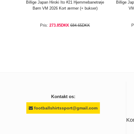
Billige Japan Hiroki Ito #21 Hjemmebanetrøje
Billige Ja
Børn VM 2026 Kort ærmer (+ bukser)
VM
Pris:
273.85DKK
684.65DKK
P
Kontakt os:
footballshirtssport@gmail.com
Ko