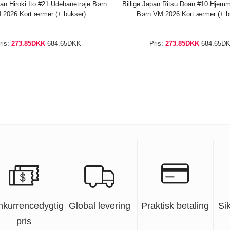
pan Hiroki Ito #21 Udebanetrøje Børn
Billige Japan Ritsu Doan #10 Hjem
 2026 Kort ærmer (+ bukser)
Børn VM 2026 Kort ærmer (+ b
ris:
273.85DKK
684.65DKK
Pris:
273.85DKK
684.65D
nkurrencedygtig
Global levering
Praktisk betaling
Si
pris