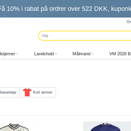
Få
10%
i rabat på ordrer over
522 DKK
, kupo
Or
stjerner
Landshold
Målmand
VM 2026 B
banetrøje
Kort ærmer