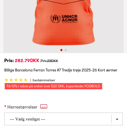
Pris:
282.79DKK
744.23DKK
Billige Barcelona Ferran Torres #7 Tredje trøje 2025-26 Kort ærmer
|
bedømmelser
Få
10%
i rabat på ordrer over
522 DKK
, kuponkode: FODBOLD
Herrestørrelser