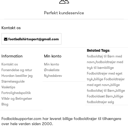
Perfekt kundeservice
Kontakt os
footballshirtssport@gmail.com
Related Tags
:
Information
Min konto
fodboldtøj til Børn med
,
navn
fodboldtrøjer med
Kontakt os
Min konto
tryk til børn
billige
Forsendelse og retur
Ønskeliste
Fodboldtrøjer med eget
Hvordan bestiller jeg
Nyhedsbrev
,
tryk
billige Fodboldtrøjer
Størrelsesguide
,
med eget navn
billige
Vasketips
,
fodboldtøj til Børn
billige
Fortrolighedspolitik
,
Fodboldsæt Børn
billige
Vilkår og Betingelser
fodboldtrøjer salg
Blog
Fodboldsupporter.com har leveret billige fodboldtrøjer til tilhængere
over hele verden siden 2000.