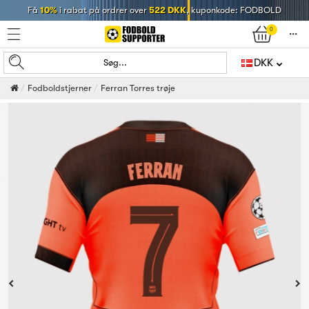
Få
10%
i rabat på ordrer over
522 DKK
, kuponkode: FODBOLD
0
󰄒
DKK
Søg...
Fodboldstjerner
Ferran Torres trøje