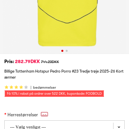
Pris:
282.79DKK
744.23DKK
Billige Tottenham Hotspur Pedro Porro #23 Tredje trøje 2025-26 Kort
ærmer
|
bedømmelser
Få
10%
i rabat på ordrer over
522 DKK
, kuponkode: FODBOLD
Herrestørrelser