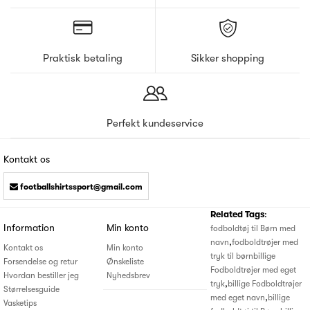
Praktisk betaling
Sikker shopping
Perfekt kundeservice
Kontakt os
footballshirtssport@gmail.com
Related Tags
:
Information
Min konto
fodboldtøj til Børn med
,
navn
fodboldtrøjer med
Kontakt os
Min konto
tryk til børn
billige
Forsendelse og retur
Ønskeliste
Fodboldtrøjer med eget
Hvordan bestiller jeg
Nyhedsbrev
,
tryk
billige Fodboldtrøjer
Størrelsesguide
,
med eget navn
billige
Vasketips