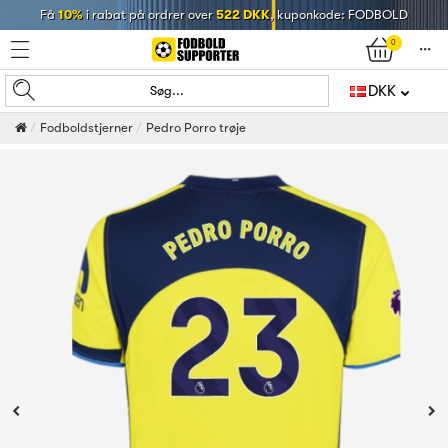
Få
10%
i rabat på ordrer over
522 DKK
, kuponkode: FODBOLD
0
󰄒
DKK
Søg...
Fodboldstjerner
Pedro Porro trøje