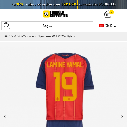
Få
10%
i rabat på ordrer over
522 DKK
, kuponkode: FODBOLD
0
󰄒
DKK
Søg...
VM 2026 Børn
Spanien VM 2026 Børn