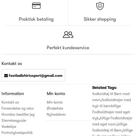
Praktisk betaling
Sikker shopping
Perfekt kundeservice
Kontakt os
footballshirtssport@gmail.com
Related Tags
:
Information
Min konto
fodboldtøj til Børn med
,
navn
fodboldtrøjer med
Kontakt os
Min konto
tryk til børn
billige
Forsendelse og retur
Ønskeliste
Fodboldtrøjer med eget
Hvordan bestiller jeg
Nyhedsbrev
,
tryk
billige Fodboldtrøjer
Størrelsesguide
,
med eget navn
billige
Vasketips
,
fodboldtøj til Børn
billige
Fortrolighedspolitik