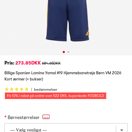
Pris:
273.85DKK
684.65DKK
Billige Spanien Lamine Yamal #19 Hjemmebanetrøje Børn VM 2026
Kort ærmer (+ bukser)
|
bedømmelser
Få
10%
i rabat på ordrer over
522 DKK
, kuponkode: FODBOLD
Børnestørrelser