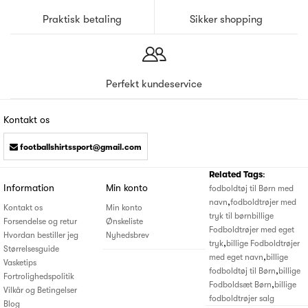
Praktisk betaling
Sikker shopping
Perfekt kundeservice
Kontakt os
footballshirtssport@gmail.com
Related Tags
:
Information
Min konto
fodboldtøj til Børn med
,
navn
fodboldtrøjer med
Kontakt os
Min konto
tryk til børn
billige
Forsendelse og retur
Ønskeliste
Fodboldtrøjer med eget
Hvordan bestiller jeg
Nyhedsbrev
,
tryk
billige Fodboldtrøjer
Størrelsesguide
,
med eget navn
billige
Vasketips
,
fodboldtøj til Børn
billige
Fortrolighedspolitik
,
Fodboldsæt Børn
billige
Vilkår og Betingelser
fodboldtrøjer salg
Blog