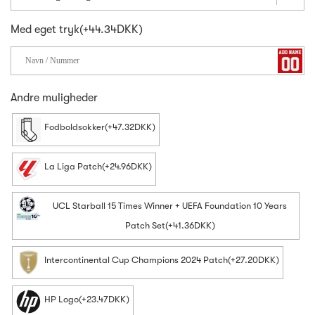
Med eget tryk(+44.34DKK)
Andre muligheder
Fodboldsokker(+47.32DKK)
La Liga Patch(+24.96DKK)
UCL Starball 15 Times Winner + UEFA Foundation 10 Years
Patch Set(+41.36DKK)
Intercontinental Cup Champions 2024 Patch(+27.20DKK)
HP Logo(+23.47DKK)