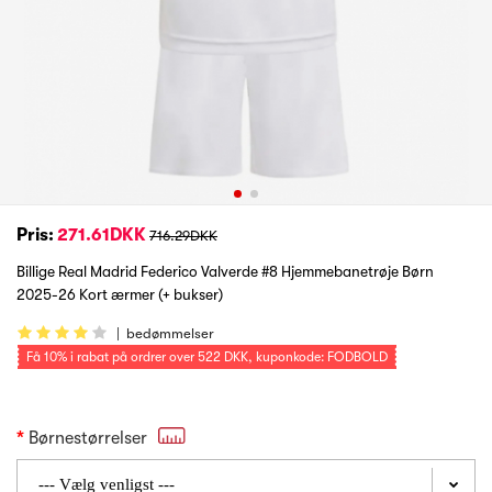
Pris:
271.61DKK
716.29DKK
Billige Real Madrid Federico Valverde #8 Hjemmebanetrøje Børn
2025-26 Kort ærmer (+ bukser)
|
bedømmelser
Få
10%
i rabat på ordrer over
522 DKK
, kuponkode: FODBOLD
Børnestørrelser