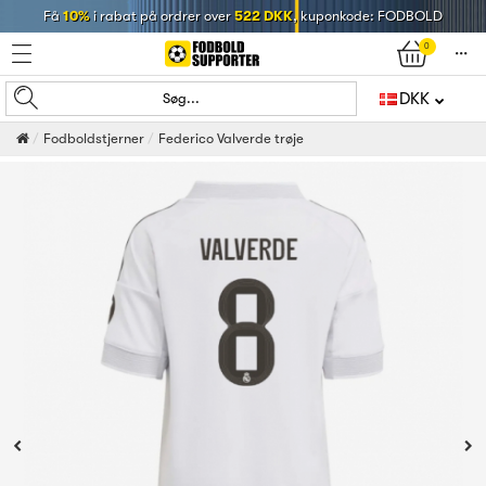
Få
10%
i rabat på ordrer over
522 DKK
, kuponkode: FODBOLD
0
󰄒
DKK
Søg...
Fodboldstjerner
Federico Valverde trøje