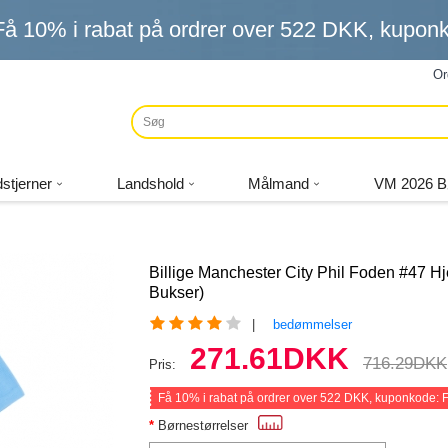
Få
10%
i rabat på ordrer over
522 DKK
, kupo
Or
stjerner
Landshold
Målmand
VM 2026 B
Billige Manchester City Phil Foden #47 
Bukser)
|
bedømmelser
271.61DKK
716.29DKK
Pris:
Få
10%
i rabat på ordrer over
522 DKK
, kuponkode:
Børnestørrelser