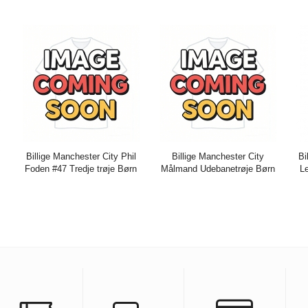
K
Pris:
271.61DKK
716.29DKK
Pris:
271.61DKK
716.29DKK
Pr
Billige Manchester City Phil
Billige Manchester City
Bi
Foden #47 Tredje trøje Børn
Målmand Udebanetrøje Børn
Le
2026-27 Kort ærmer (+ bukser)
2025-26 Lange ærmer (+
202
bukser)
K
Pris:
271.61DKK
716.29DKK
Pris:
279.06DKK
734.91DKK
Pr