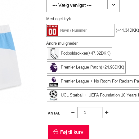
Med eget tryk
(+44.34DKK)
Andre muligheder
Fodboldsokker(+47.32DKK)
Premier League Patch(+24.96DKK)
Premier League + No Room For Racism Pa
UCL Starball + UEFA Foundation 10 Years
ANTAL