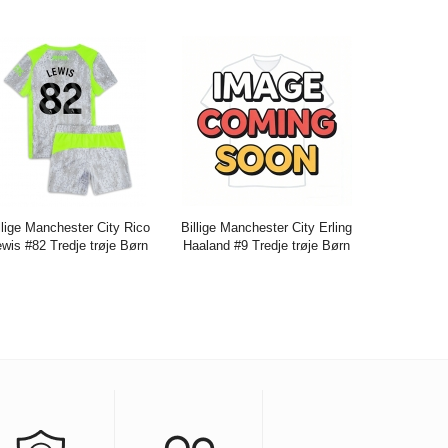
is:
271.61DKK
716.29DKK
Pris:
282.79DKK
744.23DKK
llige Manchester City Rico
Billige Manchester City Erling
wis #82 Tredje trøje Børn
Haaland #9 Tredje trøje Børn
5-26 Kort ærmer (+ bukser)
2026-27 Kort ærmer (+ bukser)
is:
271.61DKK
716.29DKK
Pris:
271.61DKK
716.29DKK