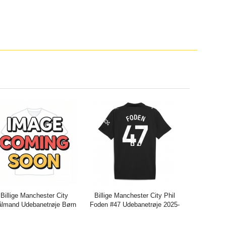
Billige Manchester City
Billige Manchester City Phil
lmand Udebanetrøje Børn
Foden #47 Udebanetrøje 2025-
5-26 Kort ærmer (+ bukser)
26 Kort ærmer