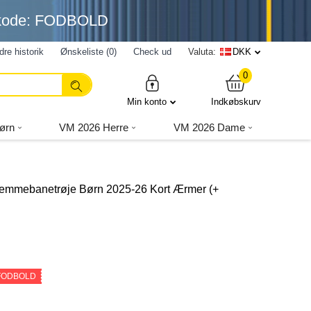
nkode: FODBOLD
dre historik
Ønskeliste (0)
Check ud
Valuta:
DKK
0
Min konto
Indkøbskurv
ørn
VM 2026 Herre
VM 2026 Dame
Hjemmebanetrøje Børn 2025-26 Kort Ærmer (+
 FODBOLD