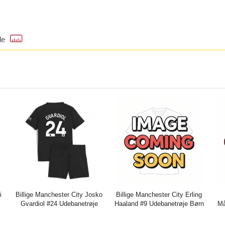
de
i
Billige Manchester City Josko
Billige Manchester City Erling
Gvardiol #24 Udebanetrøje
Haaland #9 Udebanetrøje Børn
Må
+
Børn 2025-26 Kort ærmer (+
2026-27 Kort ærmer (+ bukser)
202
bukser)