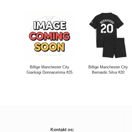
Pris:
271.61DKK
716.29DKK
Pris:
271.61DKK
716.29DK
Billige Manchester City
Billige Manchester City
Gianluigi Donnarumma #25
Bernardo Silva #20
Målmand Tredje trøje Børn
Udebanetrøje Børn 2025-26
2025-26 Lange ærmer (+
Kort ærmer (+ bukser)
bukser)
Pris:
271.61DKK
716.29DK
Pris:
279.06DKK
734.91DKK
Kontakt os: