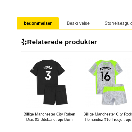
bedømmelser
Beskrivelse
Størrelsesgui
Relaterede produkter
Billige Manchester City Ruben
Billige Manchester City Rodr
Dias #3 Udebanetrøje Børn
Hernandez #16 Tredje trøje
2025-26 Kort ærmer (+ bukser)
Børn 2025-26 Kort ærmer (
bukser)