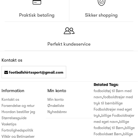
Praktisk betaling
Sikker shopping
Perfekt kundeservice
Kontakt os
footballshirtssport@gmail.com
Related Tags
:
Information
Min konto
fodboldtøj til Børn med
,
navn
fodboldtrøjer med
Kontakt os
Min konto
tryk til børn
billige
Forsendelse og retur
Ønskeliste
Fodboldtrøjer med eget
Hvordan bestiller jeg
Nyhedsbrev
,
tryk
billige Fodboldtrøjer
Størrelsesguide
,
med eget navn
billige
Vasketips
,
fodboldtøj til Børn
billige
Fortrolighedspolitik
,
Fodboldsæt Børn
billige
Vilkår og Betingelser