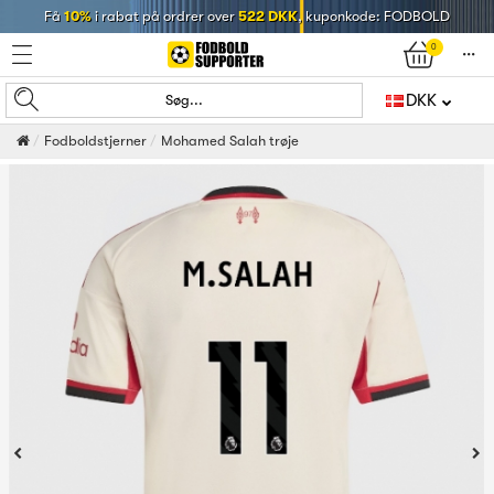
Få
10%
i rabat på ordrer over
522 DKK
, kuponkode: FODBOLD
0
󰄒
DKK
Søg...
Fodboldstjerner
Mohamed Salah trøje