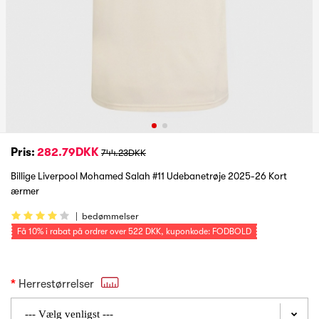
Pris:
282.79DKK
744.23DKK
Billige Liverpool Mohamed Salah #11 Udebanetrøje 2025-26 Kort
ærmer
|
bedømmelser
Få
10%
i rabat på ordrer over
522 DKK
, kuponkode: FODBOLD
Herrestørrelser