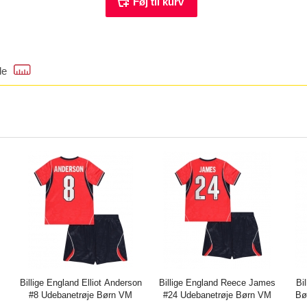
de
Billige England Elliot Anderson
Billige England Reece James
Bi
#8 Udebanetrøje Børn VM
#24 Udebanetrøje Børn VM
Bø