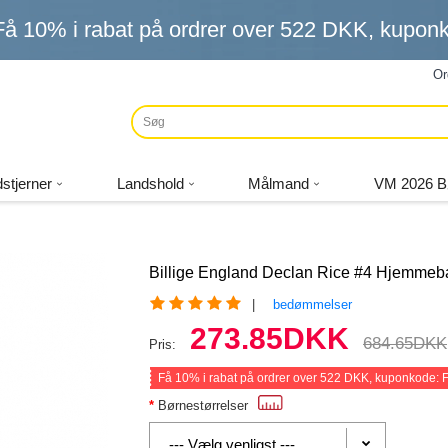
Få
10%
i rabat på ordrer over
522 DKK
, kupo
Or
stjerner
Landshold
Målmand
VM 2026 B
Billige England Declan Rice #4 Hjemmeb
|
bedømmelser
273.85DKK
684.65DKK
Pris:
Få
10%
i rabat på ordrer over
522 DKK
, kuponkode:
Børnestørrelser