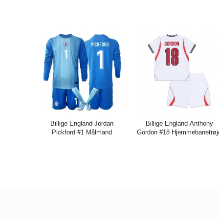
2026 Kort ærmer (+ bukser)
Børn VM 2026 Kort ærmer (
bukser)
Pris:
273.85DKK
684.65DKK
Pris:
273.85DKK
684.65DK
Billige England Jordan
Billige England Anthony
Pickford #1 Målmand
Gordon #18 Hjemmebanetrøj
Hjemmebanetrøje Børn VM
Børn VM 2026 Kort ærmer (
2026 Lange ærmer (+ bukser)
bukser)
Pris:
326.01DKK
815.06DKK
Pris:
273.85DKK
684.65DK