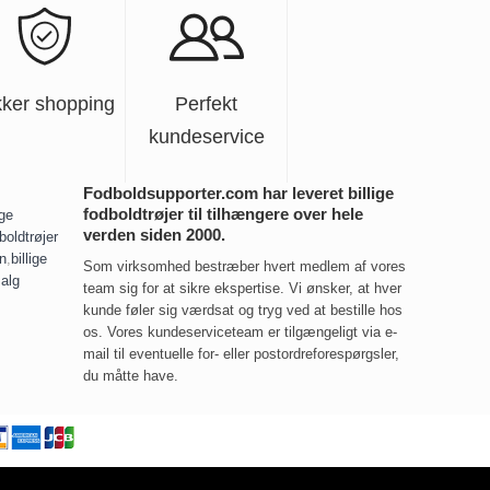
kker shopping
Perfekt
kundeservice
Fodboldsupporter.com har leveret billige
fodboldtrøjer til tilhængere over hele
ige
verden siden 2000.
boldtrøjer
rn
,
billige
Som virksomhed bestræber hvert medlem af vores
salg
team sig for at sikre ekspertise. Vi ønsker, at hver
kunde føler sig værdsat og tryg ved at bestille hos
os. Vores kundeserviceteam er tilgængeligt via e-
mail til eventuelle for- eller postordreforespørgsler,
du måtte have.