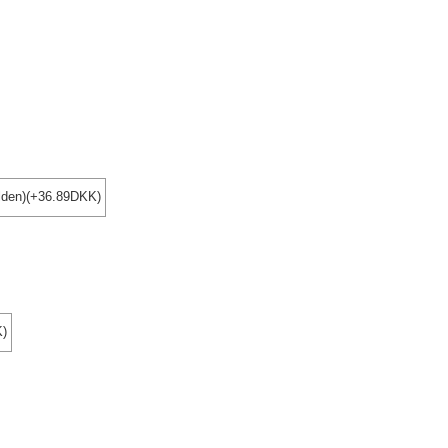
olden)(+36.89DKK)
K)