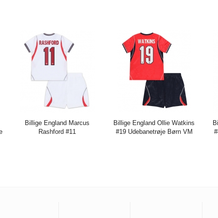
+
2026 Kort ærmer (+ bukser)
2026 Kort ærmer (+ bukser)
K
Pris:
273.85DKK
684.65DKK
Pris:
273.85DKK
684.65DKK
Pr
Billige England Marcus
Billige England Ollie Watkins
B
e
Rashford #11
#19 Udebanetrøje Børn VM
#
+
Hjemmebanetrøje Børn VM
2026 Kort ærmer (+ bukser)
2026 Kort ærmer (+ bukser)
K
Pris:
273.85DKK
684.65DKK
Pris:
273.85DKK
684.65DKK
Pr