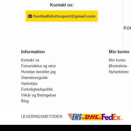
Kontakt os:
footballshirtssport@gmail.com
Ko
Information
Min konto
Kontakt os
Min konto
Forsendelse og retur
Ønskeliste
Hvordan bestiller jeg
Nyhedsbrev
Størrelsesguide
Vasketips
Fortrolighedspolitik
Vilkår og Betingelser
Blog
LEVERINGSMETODER: