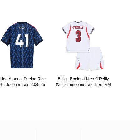
bukser)
2026 Kort ærmer (+ bukser)
is:
273.85DKK
684.65DKK
Pris:
273.85DKK
684.65DKK
illige Arsenal Declan Rice
Billige England Nico O'Reilly
41 Udebanetrøje 2025-26
#3 Hjemmebanetrøje Børn VM
Kort ærmer
2026 Kort ærmer (+ bukser)
is:
282.79DKK
744.23DKK
Pris:
273.85DKK
684.65DKK