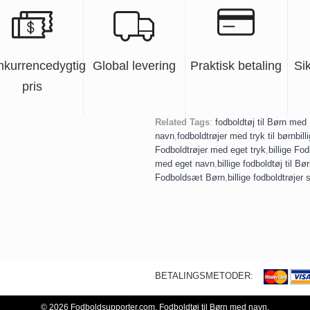
nkurrencedygtig
Global levering
Praktisk betaling
Si
pris
Related Tags
:
fodboldtøj til Børn med
navn
,
fodboldtrøjer med tryk til børn
bill
Fodboldtrøjer med eget tryk
,
billige Fod
med eget navn
,
billige fodboldtøj til Bø
Fodboldsæt Børn
,
billige fodboldtrøjer 
BETALINGSMETODER:
© 2026 Fodboldsupporter.com.
Fodboldtøj til Børn med navn
.