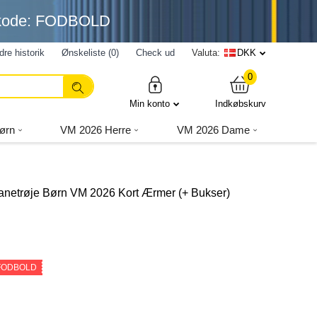
nkode: FODBOLD
dre historik
Ønskeliste (0)
Check ud
Valuta:
DKK
0
Min konto
Indkøbskurv
ørn
VM 2026 Herre
VM 2026 Dame
anetrøje Børn VM 2026 Kort Ærmer (+ Bukser)
 FODBOLD