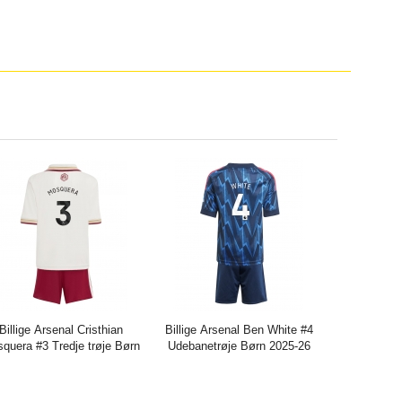
Billige Arsenal Cristhian
Billige Arsenal Ben White #4
quera #3 Tredje trøje Børn
Udebanetrøje Børn 2025-26
5-26 Kort ærmer (+ bukser)
Kort ærmer (+ bukser)
is:
271.61DKK
716.29DKK
Pris:
271.61DKK
716.29DKK