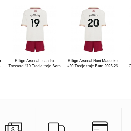
r
Billige Arsenal Leandro
Billige Arsenal Noni Madueke
-
Trossard #19 Tredje trøje Børn
#20 Tredje trøje Børn 2025-26
G
2025-26 Kort ærmer (+ bukser)
Kort ærmer (+ bukser)
Bø
K
Pris:
271.61DKK
716.29DKK
Pris:
271.61DKK
716.29DKK
Pr