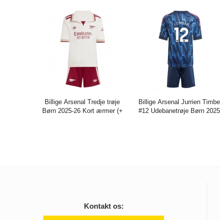
Billige Arsenal Tredje trøje
Billige Arsenal Jurrien Timbe
Børn 2025-26 Kort ærmer (+
#12 Udebanetrøje Børn 2025
bukser)
26 Kort ærmer (+ bukser)
Pris:
271.61DKK
716.29DKK
Pris:
271.61DKK
716.29DK
Kontakt os: