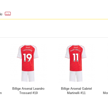
de
Billige Arsenal Leandro
Billige Arsenal Gabriel
rn
Trossard #19
Martinelli #11
Mos
r)
Hjemmebanetrøje Børn 2025-
Hjemmebanetrøje Børn 2025-
202
26 Kort ærmer (+ bukser)
26 Kort ærmer (+ bukser)
K
Pris:
271.61DKK
716.29DKK
Pris:
271.61DKK
716.29DKK
Pr