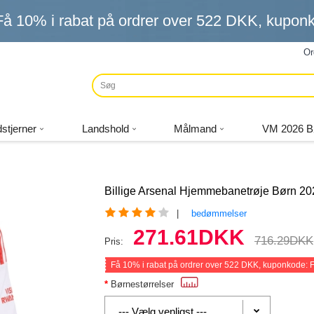
Få
10%
i rabat på ordrer over
522 DKK
, kupo
Or
stjerner
Landshold
Målmand
VM 2026 B
Billige Arsenal Hjemmebanetrøje Børn 20
|
bedømmelser
271.61DKK
716.29DKK
Pris:
Få
10%
i rabat på ordrer over
522 DKK
, kuponkode:
Børnestørrelser