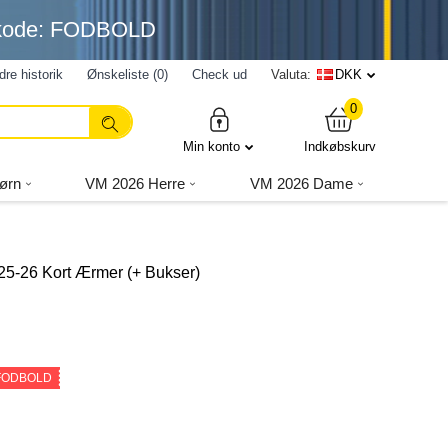
nkode: FODBOLD
dre historik
Ønskeliste (0)
Check ud
Valuta:
DKK
0
Min konto
Indkøbskurv
ørn
VM 2026 Herre
VM 2026 Dame
25-26 Kort Ærmer (+ Bukser)
 FODBOLD