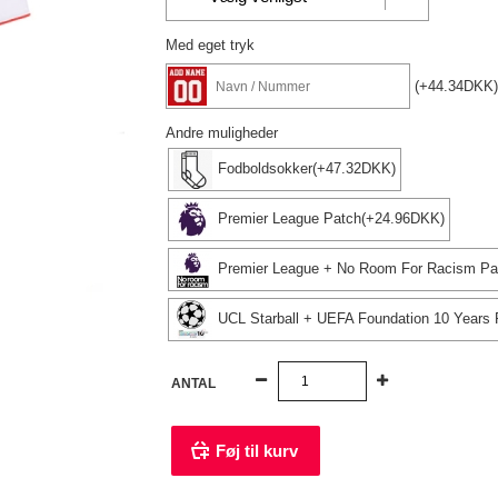
Med eget tryk
(+44.34DKK)
Andre muligheder
Fodboldsokker(+47.32DKK)
Premier League Patch(+24.96DKK)
Premier League + No Room For Racism Pa
UCL Starball + UEFA Foundation 10 Years
ANTAL