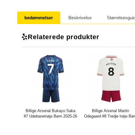
bedømmelser
Beskrivelse
Størrelsesgui
Relaterede produkter
Billige Arsenal Bukayo Saka
Billige Arsenal Martin
#7 Udebanetrøje Børn 2025-26
Odegaard #8 Tredje trøje Bø
Kort ærmer (+ bukser)
2025-26 Kort ærmer (+ bukse
Pris:
271.61DKK
716.29DKK
Pris:
271.61DKK
716.29DK