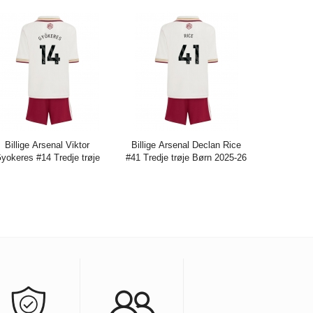
Billige Arsenal Viktor
Billige Arsenal Declan Rice
yokeres #14 Tredje trøje
#41 Tredje trøje Børn 2025-26
rn 2025-26 Kort ærmer (+
Kort ærmer (+ bukser)
bukser)
is:
271.61DKK
716.29DKK
Pris:
271.61DKK
716.29DKK