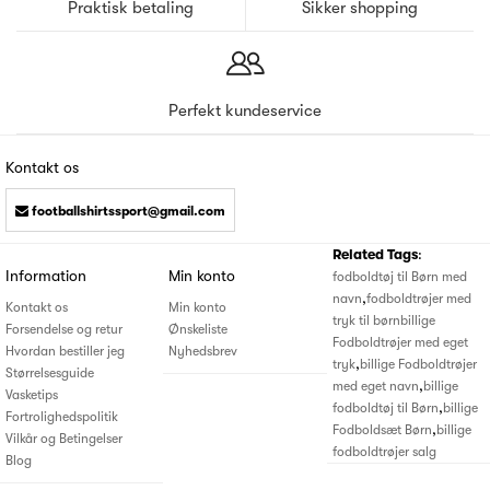
Praktisk betaling
Sikker shopping
Perfekt kundeservice
Kontakt os
footballshirtssport@gmail.com
Related Tags
:
Information
Min konto
fodboldtøj til Børn med
,
navn
fodboldtrøjer med
Kontakt os
Min konto
tryk til børn
billige
Forsendelse og retur
Ønskeliste
Fodboldtrøjer med eget
Hvordan bestiller jeg
Nyhedsbrev
,
tryk
billige Fodboldtrøjer
Størrelsesguide
,
med eget navn
billige
Vasketips
,
fodboldtøj til Børn
billige
Fortrolighedspolitik
,
Fodboldsæt Børn
billige
Vilkår og Betingelser
fodboldtrøjer salg
Blog