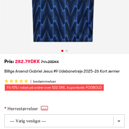
Pris:
282.79DKK
744.23DKK
Billige Arsenal Gabriel Jesus #9 Udebanetrøje 2025-26 Kort ærmer
|
bedømmelser
Få
10%
i rabat på ordrer over
522 DKK
, kuponkode: FODBOLD
Herrestørrelser