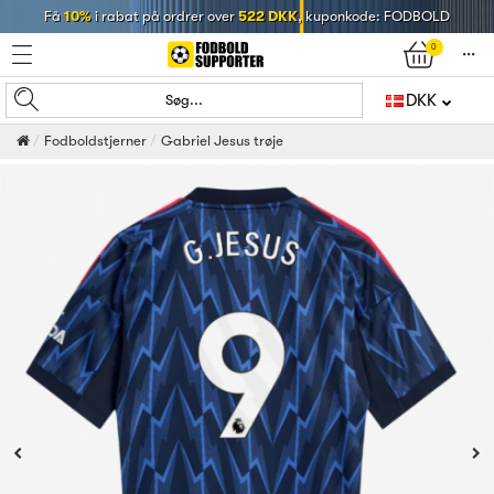
Få
10%
i rabat på ordrer over
522 DKK
, kuponkode: FODBOLD
0
󰄒
DKK
Søg...
Fodboldstjerner
Gabriel Jesus trøje